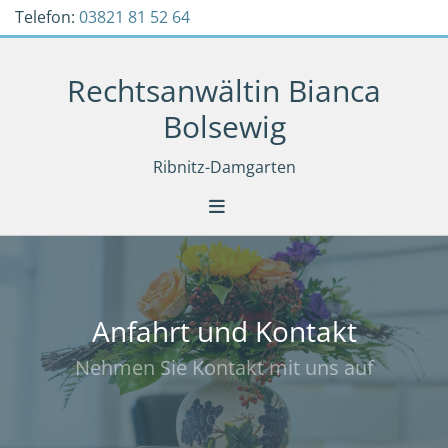
Zum Inhalt springen
Telefon:
03821 81 52 64
Rechtsanwältin Bianca
Bolsewig
Ribnitz-Damgarten
Anfahrt und Kontakt
Nehmen Sie Kontakt mit uns auf