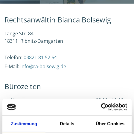
Rechtsanwältin Bianca Bolsewig
Lange Str. 84
18311 Ribnitz-Damgarten
Telefon:
03821 81 52 64
E-Mail:
info@ra-bolsewig.de
Bürozeiten
Montag
08:00 - 12:00
14:00 - 17:00
Dienstag
08:00 - 12:00
14:00 - 17:00
Zustimmung
Details
Über Cookies
Mittwoch
08:00 - 12:00