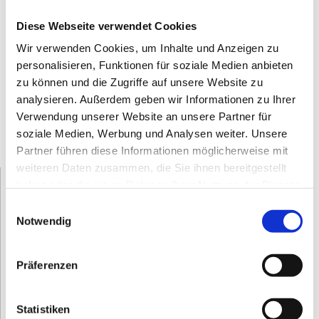
Donnerstag
08:00 - 12:00
Diese Webseite verwendet Cookies
14:00 - 17:00
Wir verwenden Cookies, um Inhalte und Anzeigen zu
Freitag Termine nach Vereinbarung
personalisieren, Funktionen für soziale Medien anbieten
zu können und die Zugriffe auf unsere Website zu
Um Wartezeiten zu vermeiden, bitte ich Sie in Ihrem
analysieren. Außerdem geben wir Informationen zu Ihrer
Interesse um vorherige Terminvereinbarung. Nach
Verwendung unserer Website an unsere Partner für
telefonischer Vereinbarung sind Termine auch
soziale Medien, Werbung und Analysen weiter. Unsere
außerhalb der Bürozeiten möglich.
Partner führen diese Informationen möglicherweise mit
weiteren Daten zusammen, die Sie ihnen bereitgestellt
Senden Sie uns eine Nachricht
haben oder die sie im Rahmen Ihrer Nutzung der Dienste
gesammelt haben.
Einwilligungsauswahl
Name*
Notwendig
Präferenzen
E-Mail*
Statistiken