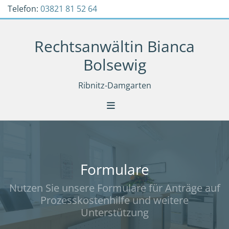
Zum Inhalt springen
Telefon:
03821 81 52 64
Rechtsanwältin Bianca
Bolsewig
Ribnitz-Damgarten
Formulare
Nutzen Sie unsere Formulare für Anträge auf
Prozesskostenhilfe und weitere
Unterstützung